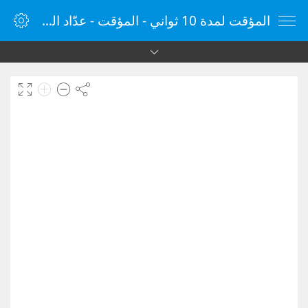
المؤقت لمدة 10 ثواني - المؤقت - عدّاد الوقت - مؤقت الإنترنت