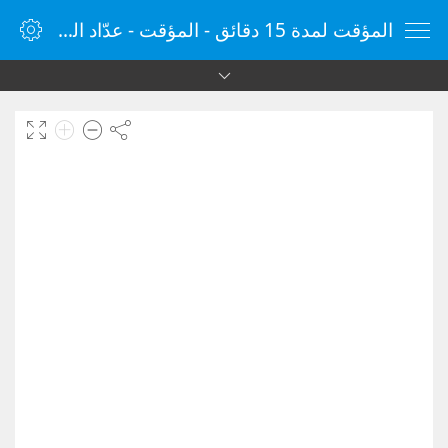
المؤقت لمدة 15 دقائق - المؤقت - عدّاد الوقت - مؤقت الإنترنت