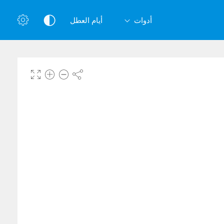
أدوات
أيام العطل