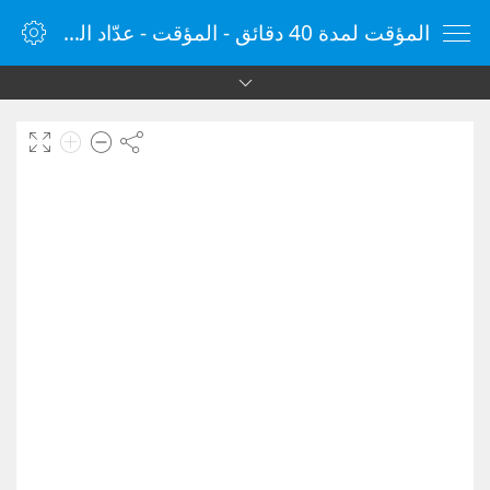
المؤقت لمدة 40 دقائق - المؤقت - عدّاد الوقت - مؤقت الإنترنت