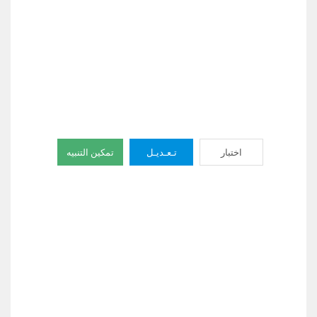
اختبار
تـعـديـل
تمكين التنبيه