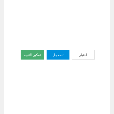
اختبار
تـعـديـل
تمكين التنبيه