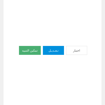
اختبار
تـعـديـل
تمكين التنبيه