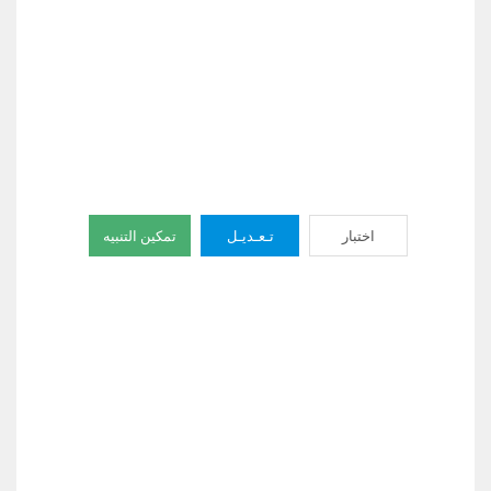
اختبار
تـعـديـل
تمكين التنبيه