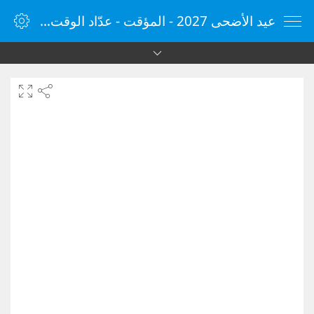
عيد الأضحى 2027 - المؤقت - عدّاد الوقت - مؤقت الإنترنت - الساعة - vClock