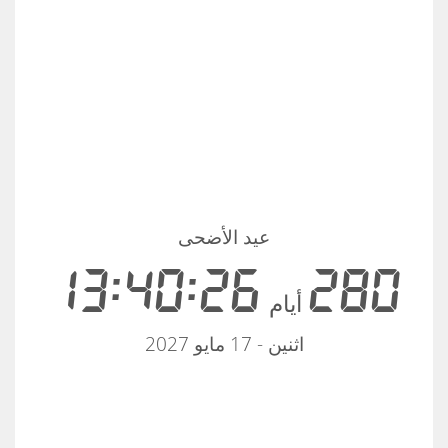
عيد الأضحى
13:40:26
280
أيام
اثنين - 17 مايو 2027