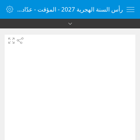
رأس السنة الهجرية 2027 - المؤقت - عدّاد الوقت - مؤقت الإنترنت - الساعة - vClock