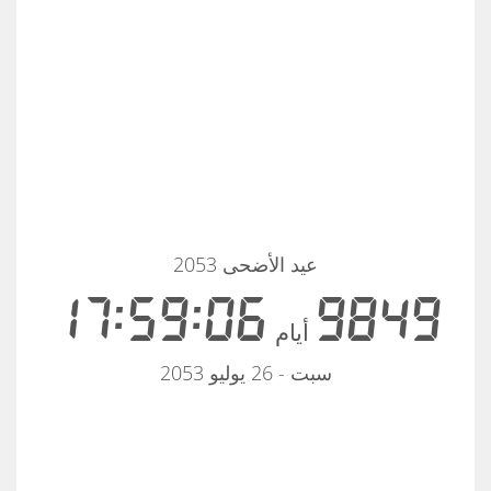
عيد الأضحى 2053
17:59:06
9849
أيام
سبت - 26 يوليو 2053