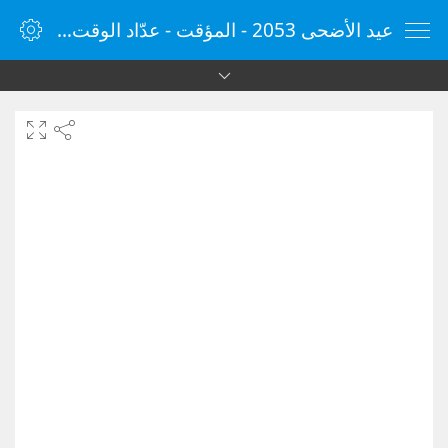
عيد الأضحى 2053 - المؤقت - عدّاد الوقت - مؤقت الإنترنت - الساعة - vClock