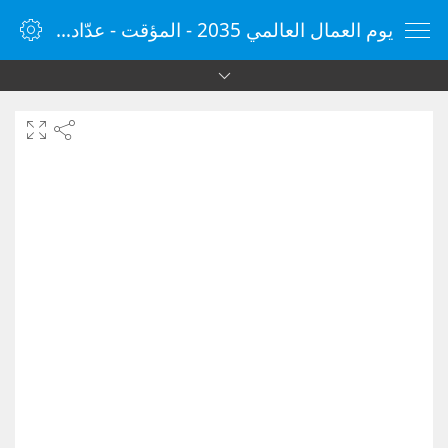
يوم العمال العالمي 2035 - المؤقت - عدّاد الوقت - مؤقت الإنترنت - الساعة - vClock