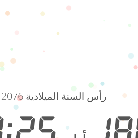
رأس السنة الميلادية 2076
11:07:25
18