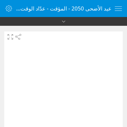
عيد الأضحى 2050 - المؤقت - عدّاد الوقت - مؤقت الإنترنت - الساعة - vClock