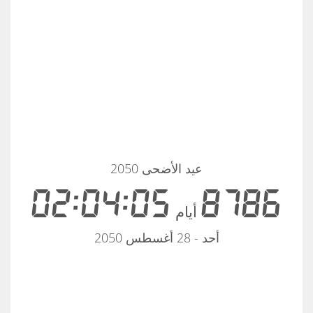
عيد الأضحى 2050
02:04:05
8786
أيام
أحد - 28 أغسطس 2050