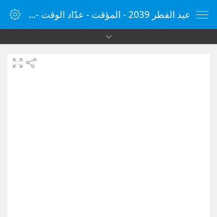
عيد الفطر 2039 - المؤقت - عدّاد الوقت - مؤقت الإنترنت - الساعة - vClock