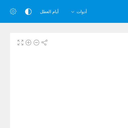
أدوات
أيام العطل