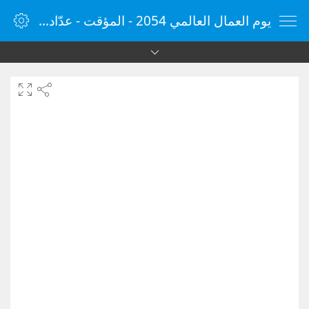
يوم العمال العالمي 2054 - المؤقت - عدّاد الوقت - مؤقت الإنترنت - الساعة - vClock