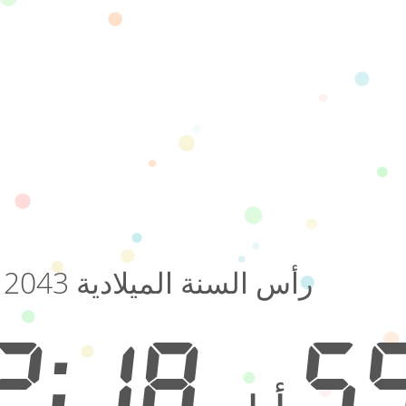
رأس السنة الميلادية 2043
04:52:18
5