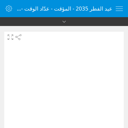
عيد الفطر 2035 - المؤقت - عدّاد الوقت - مؤقت الإنترنت - الساعة - vClock