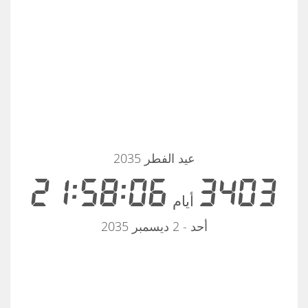
عيد الفطر 2035
21:58:06
3403
أيام
أحد - 2 ديسمبر 2035