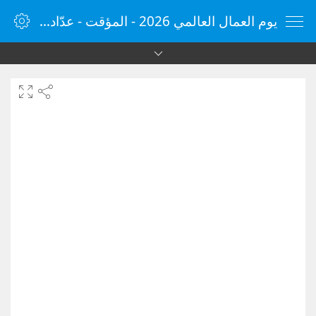
يوم العمال العالمي 2026 - المؤقت - عدّاد الوقت - مؤقت الإنترنت - الساعة - vClock