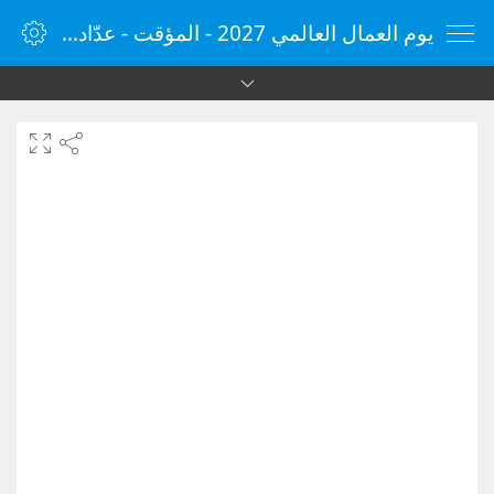
يوم العمال العالمي 2027 - المؤقت - عدّاد الوقت - مؤقت الإنترنت - الساعة - vClock