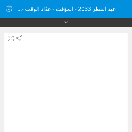
عيد الفطر 2033 - المؤقت - عدّاد الوقت - مؤقت الإنترنت - الساعة - vClock