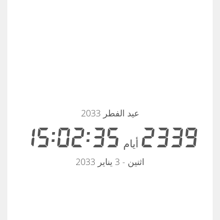
عيد الفطر 2033
15:02:35
2339
أيام
اثنين - 3 يناير 2033