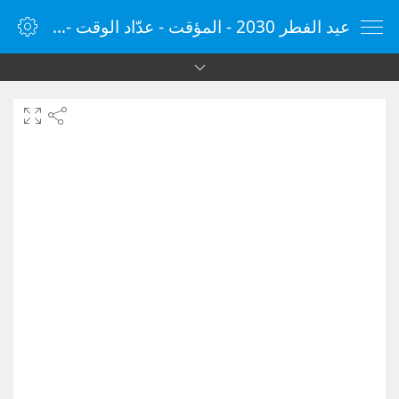
عيد الفطر 2030 - المؤقت - عدّاد الوقت - مؤقت الإنترنت - الساعة - vClock